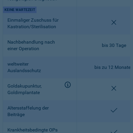
KEINE WARTEZEIT
Einmaliger Zuschuss für
nicht en
Kastration/Sterilisation
Nachbehandlung nach
bis 30 Tage
einer Operation
weltweiter
bis zu 12 Monate
Auslandsschutz
Goldakupunktur,
nicht en
Goldimplantate
Altersstaffelung der
enthalt
Beiträge
Krankheitsbedingte OPs
enthalt