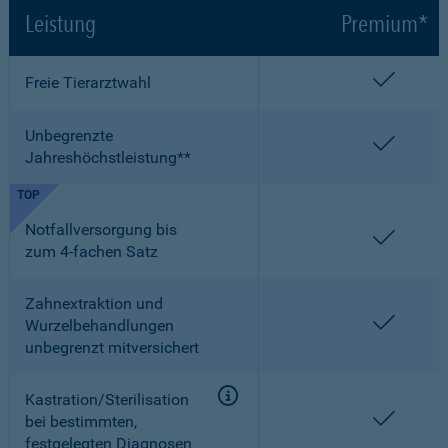
Leistung
Premium*
enthalt
Freie Tierarztwahl
Unbegrenzte
enthalt
Jahreshöchstleistung**
TOP
Notfallversorgung bis
enthalt
zum 4-fachen Satz
Zahnextraktion und
enthalt
Wurzelbehandlungen
unbegrenzt mitversichert
Kastration/Sterilisation
enthalt
bei bestimmten,
festgelegten Diagnosen