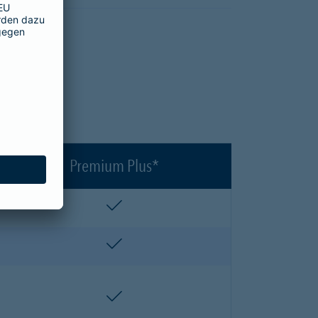
en?
Premium Plus*
enthalten
enthalten
enthalten