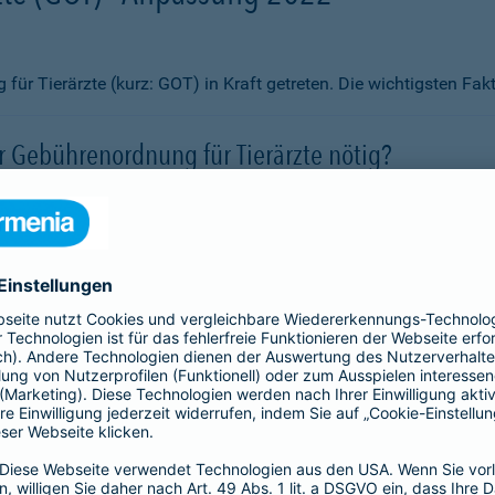
ür Tierärzte (kurz: GOT) in Kraft getreten. Die wichtigsten Fa
 Gebührenordnung für Tierärzte nötig?
rgütungen erheblich angepasst?
vor steigenden Kosten schützen?
 abgeschlossen werden?
if aus?