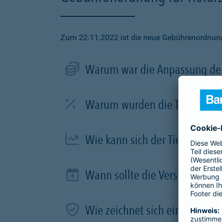
Zum 22.11.2022 ist die neue Gebührenordnung f
Warum war die Anpassung der
Warum wurden die Tierarztve
Wie kann sich der Tierhalter 
Wann sollte die Versicherung
Wie zeichnet sich ein guter Tar