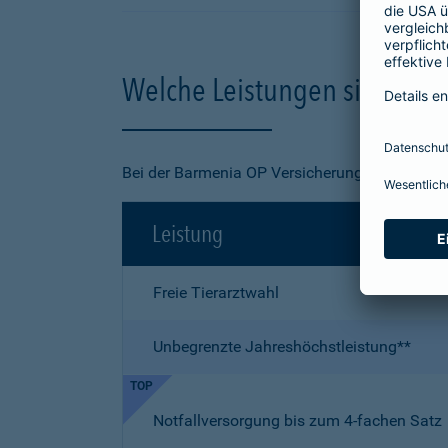
Welche Leistungen sind in de
Bei der Barmenia OP Versicherung für Ihre Kat
Leistung
Freie Tierarztwahl
Unbegrenzte Jahreshöchstleistung**
TOP
Notfallversorgung bis zum 4-fachen Satz