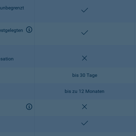
 unbegrenzt
enthalten
estgelegten
enthalten
nicht enthalten
isation
bis 30 Tage
bis zu 12 Monaten
nicht enthalten
enthalten