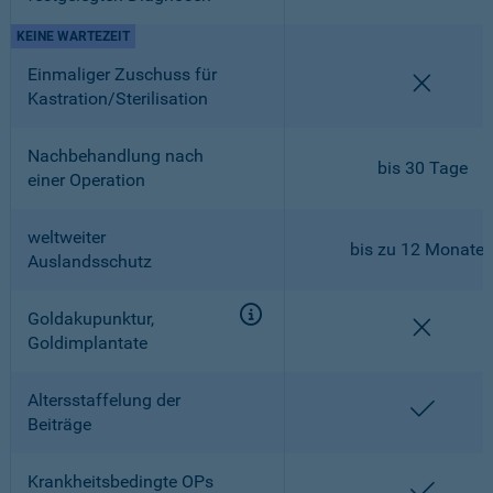
KEINE WARTEZEIT
Einmaliger Zuschuss für
nicht en
Kastration/Sterilisation
Nachbehandlung nach
bis 30 Tage
einer Operation
weltweiter
bis zu 12 Monate
Auslandsschutz
Goldakupunktur,
nicht en
Goldimplantate
Altersstaffelung der
enthalt
Beiträge
Krankheitsbedingte OPs
enthalt