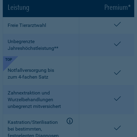
Leistung
Premium*
enthalt
Freie Tierarztwahl
Unbegrenzte
enthalt
Jahreshöchstleistung**
TOP
Notfallversorgung bis
enthalt
zum 4-fachen Satz
Zahnextraktion und
enthalt
Wurzelbehandlungen
unbegrenzt mitversichert
Kastration/Sterilisation
enthalt
bei bestimmten,
festgelegten Diagnosen