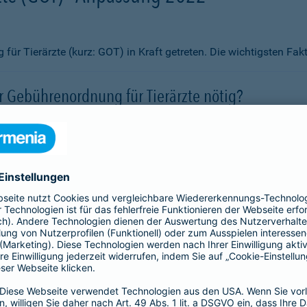
ür Tierärzte (kurz: GOT) in Kraft getreten. Die wichtigsten Fa
 Gebührenordnung für Tierärzte nötig?
rgütungen erheblich angepasst?
vor steigenden Kosten schützen?
 abgeschlossen werden?
if aus?