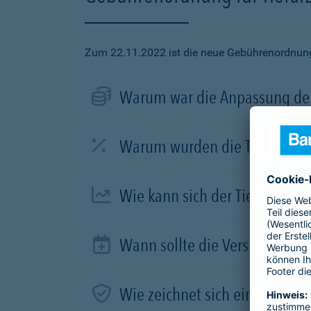
Zum 22.11.2022 ist die neue Gebührenordnung f
Warum war die Anpassung der
Warum wurden die Tierarztve
Wie kann sich der Tierhalter 
Wann sollte die Versicherung
Wie zeichnet sich ein guter Tar