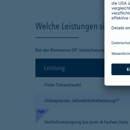
Welche Leistungen sind in de
Bei der Barmenia OP Versicherung für Ihre Kat
Leistung
Freie Tierarztwahl
Unbegrenzte Jahreshöchstleistung**
TOP
Notfallversorgung bis zum 4-fachen Satz