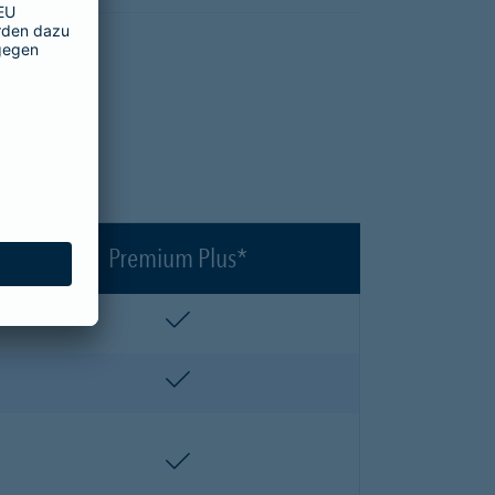
en?
Premium Plus*
enthalten
enthalten
enthalten