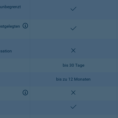
 unbegrenzt
enthalten
estgelegten
enthalten
nicht enthalten
isation
bis 30 Tage
bis zu 12 Monaten
nicht enthalten
enthalten