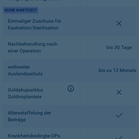
KEINE WARTEZEIT
Einmaliger Zuschuss für
nicht en
Kastration/Sterilisation
Nachbehandlung nach
bis 30 Tage
einer Operation
weltweiter
bis zu 12 Monate
Auslandsschutz
Goldakupunktur,
nicht en
Goldimplantate
Altersstaffelung der
enthalt
Beiträge
Krankheitsbedingte OPs
enthalt