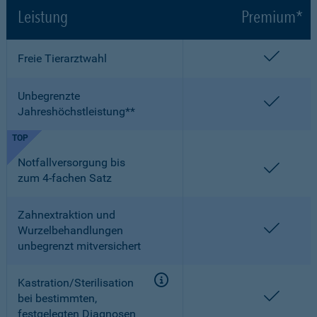
Leistung
Premium*
enthalt
Freie Tierarztwahl
Unbegrenzte
enthalt
Jahreshöchstleistung**
TOP
Notfallversorgung bis
enthalt
zum 4-fachen Satz
Zahnextraktion und
enthalt
Wurzelbehandlungen
unbegrenzt mitversichert
Kastration/Sterilisation
enthalt
bei bestimmten,
festgelegten Diagnosen