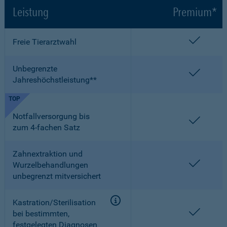
Leistung
Premium*
enthalt
Freie Tierarztwahl
Unbegrenzte
enthalt
Jahreshöchstleistung**
TOP
Notfallversorgung bis
enthalt
zum 4-fachen Satz
Zahnextraktion und
enthalt
Wurzelbehandlungen
unbegrenzt mitversichert
Kastration/Sterilisation
enthalt
bei bestimmten,
festgelegten Diagnosen