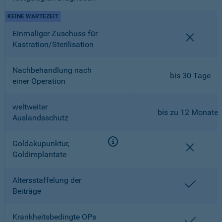
KEINE WARTEZEIT
Einmaliger Zuschuss für
nicht en
Kastration/Sterilisation
Nachbehandlung nach
bis 30 Tage
einer Operation
weltweiter
bis zu 12 Monate
Auslandsschutz
Goldakupunktur,
nicht en
Goldimplantate
Altersstaffelung der
enthalt
Beiträge
Krankheitsbedingte OPs
enthalt