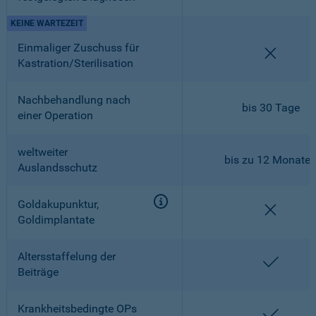
KEINE WARTEZEIT
Einmaliger Zuschuss für
nicht en
Kastration/Sterilisation
Nachbehandlung nach
bis 30 Tage
einer Operation
weltweiter
bis zu 12 Monate
Auslandsschutz
Goldakupunktur,
nicht en
Goldimplantate
Altersstaffelung der
enthalt
Beiträge
Krankheitsbedingte OPs
enthalt