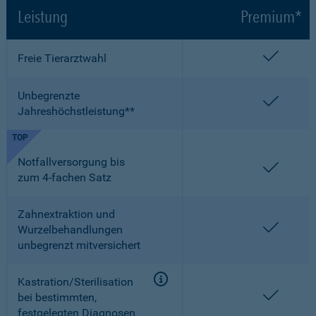
Leistung
Premium*
enthalt
Freie Tierarztwahl
Unbegrenzte
enthalt
Jahreshöchstleistung**
TOP
Notfallversorgung bis
enthalt
zum 4-fachen Satz
Zahnextraktion und
enthalt
Wurzelbehandlungen
unbegrenzt mitversichert
Kastration/Sterilisation
enthalt
bei bestimmten,
festgelegten Diagnosen