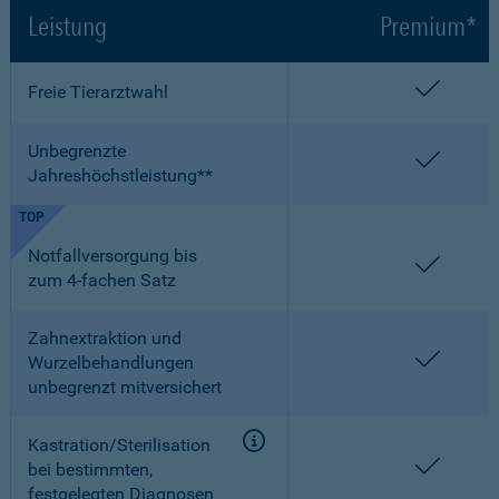
Leistung
Premium*
enthalt
Freie Tierarztwahl
Unbegrenzte
enthalt
Jahreshöchstleistung**
TOP
Notfallversorgung bis
enthalt
zum 4-fachen Satz
Zahnextraktion und
enthalt
Wurzelbehandlungen
unbegrenzt mitversichert
Kastration/Sterilisation
enthalt
bei bestimmten,
festgelegten Diagnosen