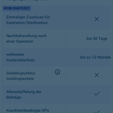
KEINE WARTEZEIT
Einmaliger Zuschuss für
nicht en
Kastration/Sterilisation
Nachbehandlung nach
bis 30 Tage
einer Operation
weltweiter
bis zu 12 Monate
Auslandsschutz
Goldakupunktur,
nicht en
Goldimplantate
Altersstaffelung der
enthalt
Beiträge
Krankheitsbedingte OPs
enthalt