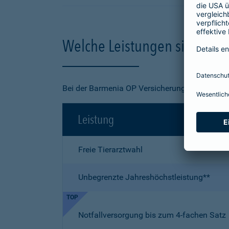
Welche Leistungen sind in de
Bei der Barmenia OP Versicherung für Ihre Kat
Leistung
Freie Tierarztwahl
Unbegrenzte Jahreshöchstleistung**
TOP
Notfallversorgung bis zum 4-fachen Satz