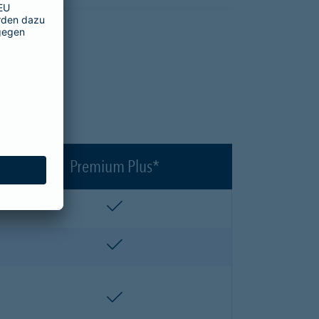
en?
Premium Plus*
enthalten
enthalten
enthalten