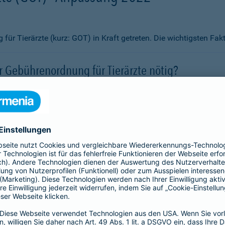
ür Tierärzte (kurz: GOT) in Kraft getreten. Die wichtigsten Fa
 Gebührenordnung für Tierärzte nötig?
rgütungen erheblich angepasst?
vor steigenden Kosten schützen?
 abgeschlossen werden?
if aus?