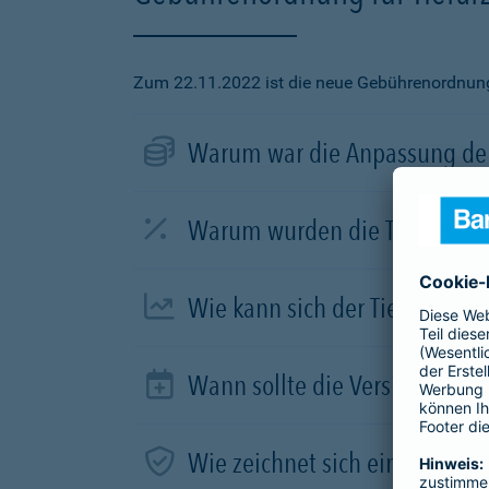
Zum 22.11.2022 ist die neue Gebührenordnung f
Warum war die Anpassung der
Warum wurden die Tierarztve
Wie kann sich der Tierhalter 
Wann sollte die Versicherung
Wie zeichnet sich ein guter Tar