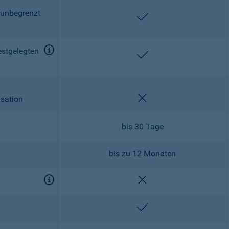
 unbegrenzt
enthalten
estgelegten
enthalten
nicht enthalten
isation
bis 30 Tage
bis zu 12 Monaten
nicht enthalten
enthalten