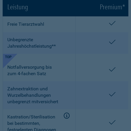
Leistung
Premium*
enthalt
Freie Tierarztwahl
Unbegrenzte
enthalt
Jahreshöchstleistung**
TOP
Notfallversorgung bis
enthalt
zum 4-fachen Satz
Zahnextraktion und
enthalt
Wurzelbehandlungen
unbegrenzt mitversichert
Kastration/Sterilisation
enthalt
bei bestimmten,
festgelegten Diagnosen