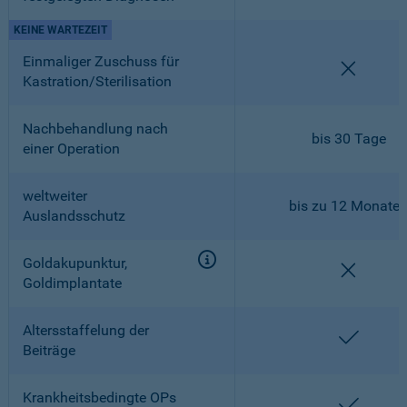
KEINE WARTEZEIT
Einmaliger Zuschuss für
nicht en
Kastration/Sterilisation
Nachbehandlung nach
bis 30 Tage
einer Operation
weltweiter
bis zu 12 Monate
Auslandsschutz
Goldakupunktur,
nicht en
Goldimplantate
Altersstaffelung der
enthalt
Beiträge
Krankheitsbedingte OPs
enthalt