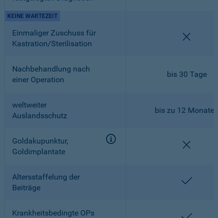
KEINE WARTEZEIT
Einmaliger Zuschuss für
nicht en
Kastration/Sterilisation
Nachbehandlung nach
bis 30 Tage
einer Operation
weltweiter
bis zu 12 Monate
Auslandsschutz
Goldakupunktur,
nicht en
Goldimplantate
Altersstaffelung der
enthalt
Beiträge
Krankheitsbedingte OPs
enthalt