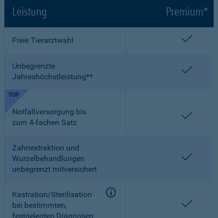
Leistung
Premium*
enthalt
Freie Tierarztwahl
Unbegrenzte
enthalt
Jahreshöchstleistung**
TOP
Notfallversorgung bis
enthalt
zum 4-fachen Satz
Zahnextraktion und
enthalt
Wurzelbehandlungen
unbegrenzt mitversichert
Kastration/Sterilisation
enthalt
bei bestimmten,
festgelegten Diagnosen