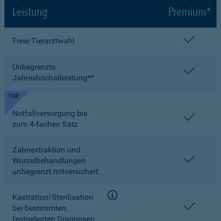
Leistung
Premium*
enthalt
Freie Tierarztwahl
Unbegrenzte
enthalt
Jahreshöchstleistung**
TOP
Notfallversorgung bis
enthalt
zum 4-fachen Satz
Zahnextraktion und
enthalt
Wurzelbehandlungen
unbegrenzt mitversichert
Kastration/Sterilisation
enthalt
bei bestimmten,
festgelegten Diagnosen