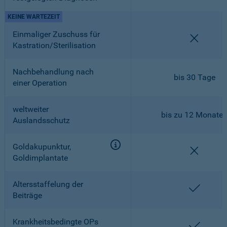
KEINE WARTEZEIT
Einmaliger Zuschuss für
nicht en
Kastration/Sterilisation
Nachbehandlung nach
bis 30 Tage
einer Operation
weltweiter
bis zu 12 Monate
Auslandsschutz
Goldakupunktur,
nicht en
Goldimplantate
Altersstaffelung der
enthalt
Beiträge
Krankheitsbedingte OPs
enthalt