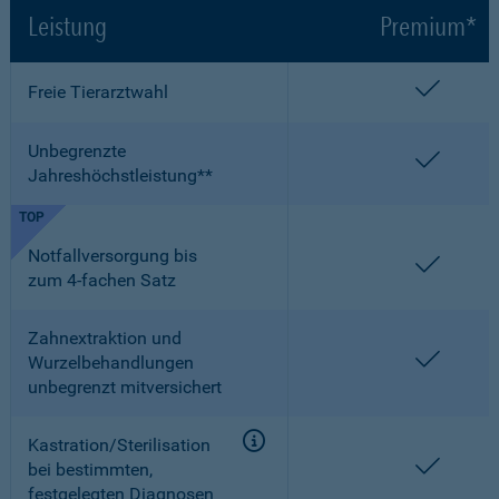
Leistung
Premium*
enthalt
Freie Tierarztwahl
Unbegrenzte
enthalt
Jahreshöchstleistung**
TOP
Notfallversorgung bis
enthalt
zum 4-fachen Satz
Zahnextraktion und
enthalt
Wurzelbehandlungen
unbegrenzt mitversichert
Kastration/Sterilisation
enthalt
bei bestimmten,
festgelegten Diagnosen