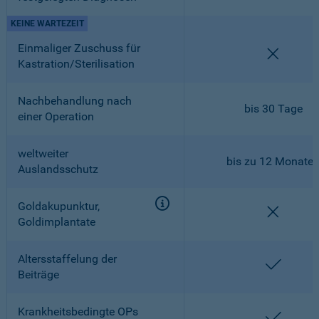
KEINE WARTEZEIT
Einmaliger Zuschuss für
nicht en
Kastration/Sterilisation
Nachbehandlung nach
bis 30 Tage
einer Operation
weltweiter
bis zu 12 Monate
Auslandsschutz
Goldakupunktur,
nicht en
Goldimplantate
Altersstaffelung der
enthalt
Beiträge
Krankheitsbedingte OPs
enthalt