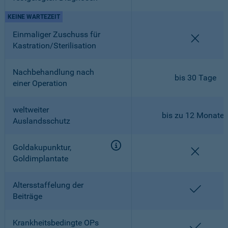
KEINE WARTEZEIT
Einmaliger Zuschuss für
nicht en
Kastration/Sterilisation
Nachbehandlung nach
bis 30 Tage
einer Operation
weltweiter
bis zu 12 Monate
Auslandsschutz
Goldakupunktur,
nicht en
Goldimplantate
Altersstaffelung der
enthalt
Beiträge
Krankheitsbedingte OPs
enthalt