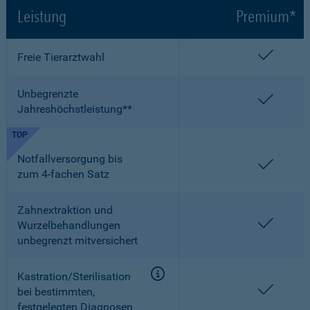
Leistung
Premium*
enthalt
Freie Tierarztwahl
Unbegrenzte
enthalt
Jahreshöchstleistung**
TOP
Notfallversorgung bis
enthalt
zum 4-fachen Satz
Zahnextraktion und
enthalt
Wurzelbehandlungen
unbegrenzt mitversichert
Kastration/Sterilisation
enthalt
bei bestimmten,
festgelegten Diagnosen