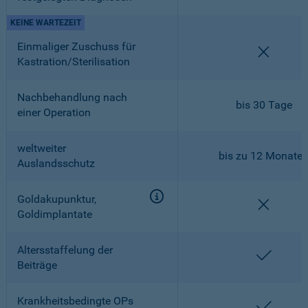
KEINE WARTEZEIT
Einmaliger Zuschuss für
nicht en
Kastration/Sterilisation
Nachbehandlung nach
bis 30 Tage
einer Operation
weltweiter
bis zu 12 Monate
Auslandsschutz
Goldakupunktur,
nicht en
Goldimplantate
Altersstaffelung der
enthalt
Beiträge
Krankheitsbedingte OPs
enthalt