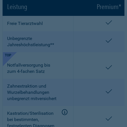
Leistung
Premium*
enthalt
Freie Tierarztwahl
Unbegrenzte
enthalt
Jahreshöchstleistung**
TOP
Notfallversorgung bis
enthalt
zum 4-fachen Satz
Zahnextraktion und
enthalt
Wurzelbehandlungen
unbegrenzt mitversichert
Kastration/Sterilisation
enthalt
bei bestimmten,
festgelegten Diagnosen