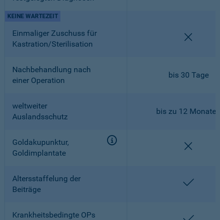
KEINE WARTEZEIT
Einmaliger Zuschuss für
nicht en
Kastration/Sterilisation
Nachbehandlung nach
bis 30 Tage
einer Operation
weltweiter
bis zu 12 Monate
Auslandsschutz
Goldakupunktur,
nicht en
Goldimplantate
Altersstaffelung der
enthalt
Beiträge
Krankheitsbedingte OPs
enthalt