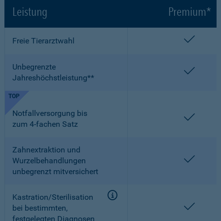
Leistung
Premium*
enthalt
Freie Tierarztwahl
Unbegrenzte
enthalt
Jahreshöchstleistung**
TOP
Notfallversorgung bis
enthalt
zum 4-fachen Satz
Zahnextraktion und
enthalt
Wurzelbehandlungen
unbegrenzt mitversichert
Kastration/Sterilisation
enthalt
bei bestimmten,
festgelegten Diagnosen