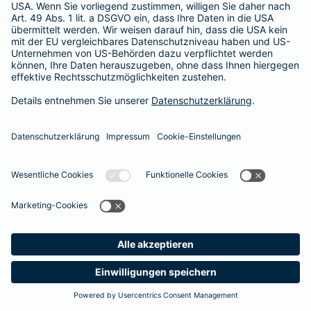
365 Tage / 24 Stunden
365 Tage / 24 Stunden
Meine
Suche
Produkte
Barmenia
Kontakt