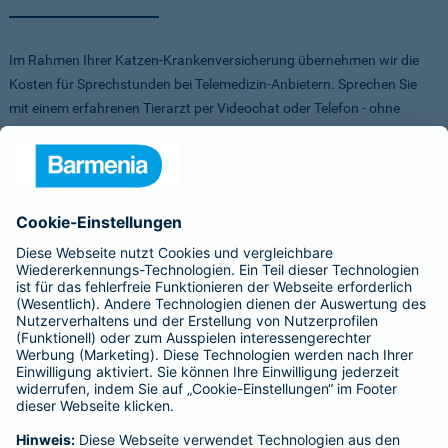
Im Rahmen Ihrer Katzen-Krankenversicherung übernehmen wir die
Kosten für Sprechstunden bei Telemedizin-Anbietern. Sprechen Sie
mit einem erfahrenen Tierarzt per Videochat oder Telefon - ohne
Stress für Sie und Ihr Tier.
Um Ihnen die Auswahl der Anbieter zu erleichtern, haben wir vorab
Anbieter verglichen, getestet und Vorteile für Sie vereinbart. Sowohl
bei FirstVet als auch bei Pfotendoctor profitieren Sie von einer
Direktabrechnung. Die Kosten werden also direkt zwischen dem
Anbieter und uns abgerechnet.
Für mehr Infos zu den Anbietern klicken Sie auf die Logos.