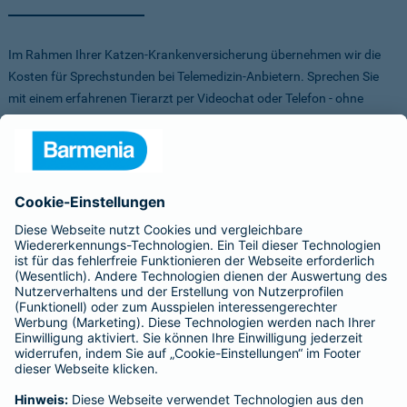
Im Rahmen Ihrer Katzen-Krankenversicherung übernehmen wir die
Kosten für Sprechstunden bei Telemedizin-Anbietern. Sprechen Sie
mit einem erfahrenen Tierarzt per Videochat oder Telefon - ohne
Stress für Sie und Ihr Tier.
Um Ihnen die Auswahl der Anbieter zu erleichtern, haben wir vorab
Anbieter verglichen, getestet und Vorteile für Sie vereinbart. Sowohl
bei FirstVet als auch bei Pfotendoctor profitieren Sie von einer
Direktabrechnung. Die Kosten werden also direkt zwischen dem
Anbieter und uns abgerechnet.
Für mehr Infos zu den Anbietern klicken Sie auf die Logos.