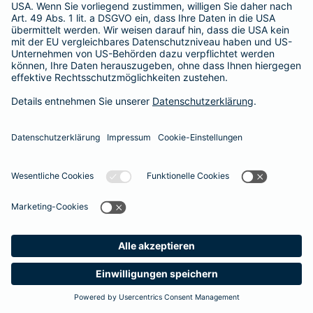
365 Tage / 24 Stunden
365 Tage / 24 Stunden
Meine
Suche
Produkte
Barmenia
Kontakt