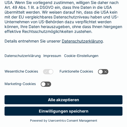
365 Tage / 24 Stunden
365 Tage / 24 Stunden
Meine
Suche
Produkte
Barmenia
Kontakt