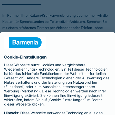
Im Rahmen Ihrer Katzen-Krankenversicherung übernehmen wir die
Kosten für Sprechstunden bei Telemedizin-Anbietern. Sprechen Sie
mit einem erfahrenen Tierarzt per Videochat oder Telefon - ohne
Stress für Sie und Ihr Tier.
Um Ihnen die Auswahl der Anbieter zu erleichtern, haben wir vorab
Anbieter verglichen, getestet und Vorteile für Sie vereinbart. Sowohl
bei FirstVet als auch bei Pfotendoctor profitieren Sie von einer
Direktabrechnung. Die Kosten werden also direkt zwischen dem
Anbieter und uns abgerechnet.
Für mehr Infos zu den Anbietern klicken Sie auf die Logos.