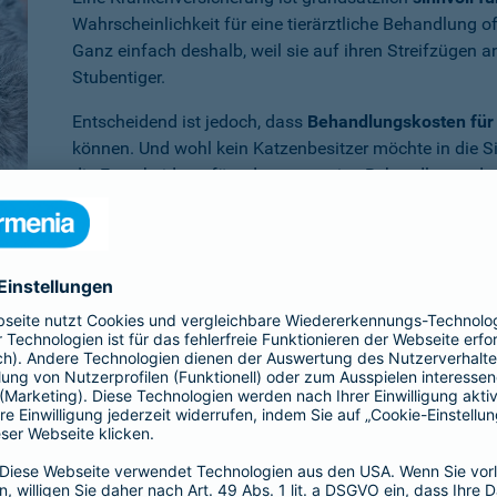
Wahrscheinlichkeit für eine tierärztliche Behandlung 
Ganz einfach deshalb, weil sie auf ihren Streifzügen 
Stubentiger.
Entscheidend ist jedoch, dass
Behandlungskosten für 
können. Und wohl kein Katzenbesitzer möchte in die S
die Entscheidung für oder gegen eine Behandlung oder
müssen.
Benötigen Sie weitere Informationen zu dieser und a
Dann empfehlen wir Ihnen unsere
persönliche Beratun
er Krankenversicherung für die Katze en
ia ist Ihr Vierbeiner
im Krankheitsfall umfassend abgesichert