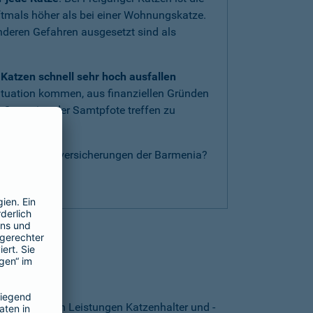
oftmals höher als bei einer Wohnungskatze.
anderen Gefahren ausgesetzt sind als
Katzen schnell sehr hoch ausfallen
ituation kommen, aus finanziellen Gründen
 Operation der Samtpfote treffen zu
nderen Katzenversicherungen der Barmenia?
g
.
thalten?
. Von welchen Leistungen Katzenhalter und -