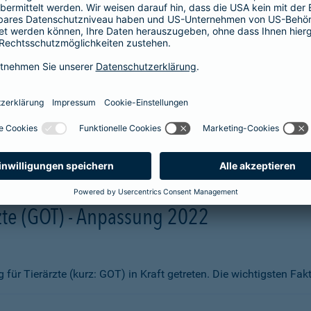
aben wir Ihnen zum Vergleich hier aufgelistet. Sie erhalten beisp
fsmittel
ng)
te (GOT) - Anpassung 2022
ür Tierärzte (kurz: GOT) in Kraft getreten. Die wichtigsten Fa