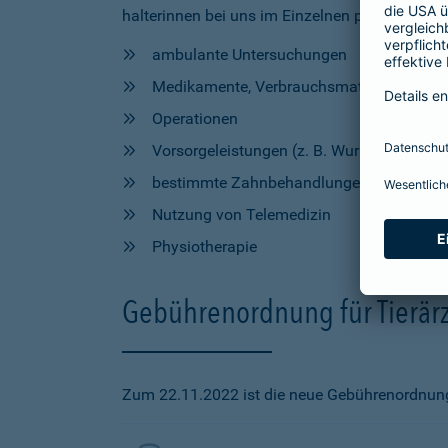
halterinnen bei uns im Einzelnen profitieren, h
ambulante Untersuchungen
Medikamente, Verbrauchsmaterial und Hil
Operationen
Vorsorgeleistungen (z. B. Wurmkur, Impfu
bestimmte Zahnbehandlungen
Nutzung von Telemedizin
Physiotherapie
Gebührenordnung für Tierärz
Zum 22.11.2022 ist die neue Gebührenordnung f