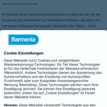
Im Rahmen Ihrer Katzen-Krankenversicherung übernehmen wir die
Kosten für Sprechstunden bei Telemedizin-Anbietern. Sprechen Sie
mit einem erfahrenen Tierarzt per Videochat oder Telefon - ohne
Stress für Sie und Ihr Tier.
Um Ihnen die Auswahl der Anbieter zu erleichtern, haben wir vorab
Anbieter verglichen, getestet und Vorteile für Sie vereinbart. Sowohl
bei FirstVet als auch bei Pfotendoctor profitieren Sie von einer
Direktabrechnung. Die Kosten werden also direkt zwischen dem
Anbieter und uns abgerechnet.
Für mehr Infos zu den Anbietern klicken Sie auf die Logos.