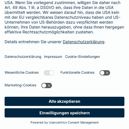
365 Tage / 24 Stunden
365 Tage / 24 Stunden
Meine
Suche
Produkte
Barmenia
Kontakt