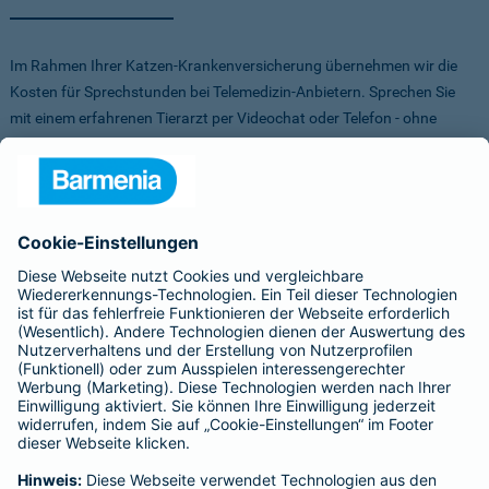
Im Rahmen Ihrer Katzen-Krankenversicherung übernehmen wir die
Kosten für Sprechstunden bei Telemedizin-Anbietern. Sprechen Sie
mit einem erfahrenen Tierarzt per Videochat oder Telefon - ohne
Stress für Sie und Ihr Tier.
Um Ihnen die Auswahl der Anbieter zu erleichtern, haben wir vorab
Anbieter verglichen, getestet und Vorteile für Sie vereinbart. Sowohl
bei FirstVet als auch bei Pfotendoctor profitieren Sie von einer
Direktabrechnung. Die Kosten werden also direkt zwischen dem
Anbieter und uns abgerechnet.
Für mehr Infos zu den Anbietern klicken Sie auf die Logos.