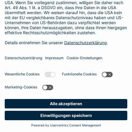
365 Tage / 24 Stunden
365 Tage / 24 Stunden
Meine
Suche
Produkte
Barmenia
Kontakt