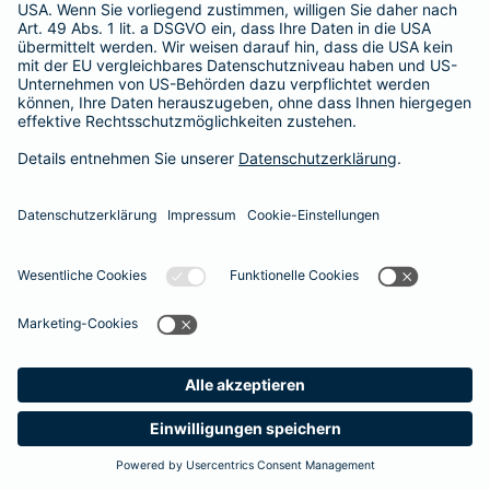
365 Tage / 24 Stunden
365 Tage / 24 Stunden
Meine
Suche
Produkte
Barmenia
Kontakt