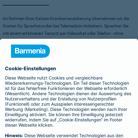
Im Rahmen Ihrer Katzen-Krankenversicherung übernehmen wir die
Kosten für Sprechstunden bei Telemedizin-Anbietern. Sprechen Sie
mit einem erfahrenen Tierarzt per Videochat oder Telefon - ohne
Stress für Sie und Ihr Tier.
Um Ihnen die Auswahl der Anbieter zu erleichtern, haben wir vorab
Anbieter verglichen, getestet und Vorteile für Sie vereinbart. Sowohl
bei FirstVet als auch bei Pfotendoctor profitieren Sie von einer
Direktabrechnung. Die Kosten werden also direkt zwischen dem
Anbieter und uns abgerechnet.
Für mehr Infos zu den Anbietern klicken Sie auf die Logos.