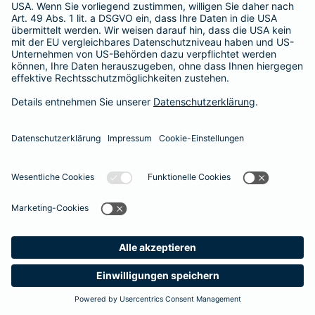
365 Tage / 24 Stunden
365 Tage / 24 Stunden
Meine
Suche
Produkte
Barmenia
Kontakt