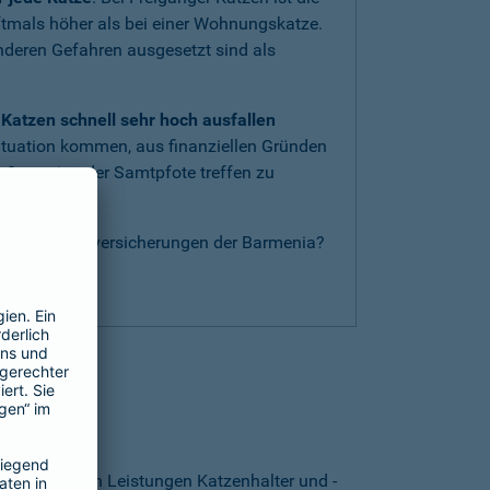
oftmals höher als bei einer Wohnungskatze.
anderen Gefahren ausgesetzt sind als
Katzen schnell sehr hoch ausfallen
ituation kommen, aus finanziellen Gründen
 Operation der Samtpfote treffen zu
nderen Katzenversicherungen der Barmenia?
g
.
thalten?
. Von welchen Leistungen Katzenhalter und -