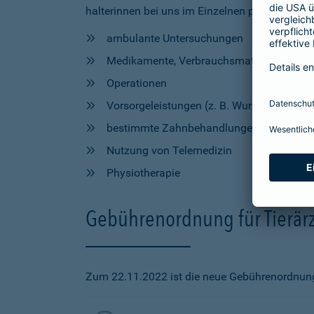
halterinnen bei uns im Einzelnen profitieren, h
ambulante Untersuchungen
Medikamente, Verbrauchsmaterial und Hil
Operationen
Vorsorgeleistungen (z. B. Wurmkur, Impfu
bestimmte Zahnbehandlungen
Nutzung von Telemedizin
Physiotherapie
Gebührenordnung für Tierärz
Zum 22.11.2022 ist die neue Gebührenordnung f