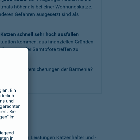
oftmals höher als bei einer Wohnungskatze.
anderen Gefahren ausgesetzt sind als
Katzen schnell sehr hoch ausfallen
ituation kommen, aus finanziellen Gründen
 Operation der Samtpfote treffen zu
nderen Katzenversicherungen der Barmenia?
g
.
thalten?
. Von welchen Leistungen Katzenhalter und -