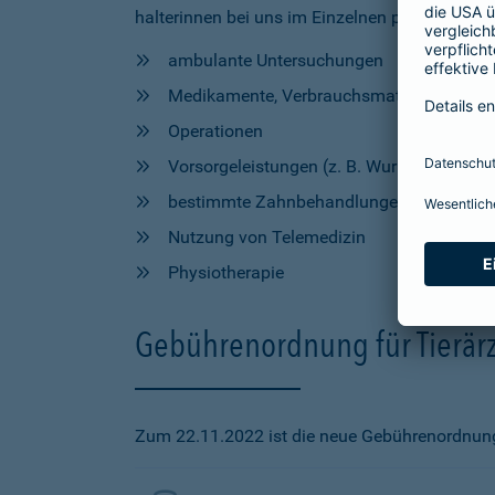
halterinnen bei uns im Einzelnen profitieren, h
ambulante Untersuchungen
Medikamente, Verbrauchsmaterial und Hil
Operationen
Vorsorgeleistungen (z. B. Wurmkur, Impfu
bestimmte Zahnbehandlungen
Nutzung von Telemedizin
Physiotherapie
Gebührenordnung für Tierärz
Zum 22.11.2022 ist die neue Gebührenordnung f