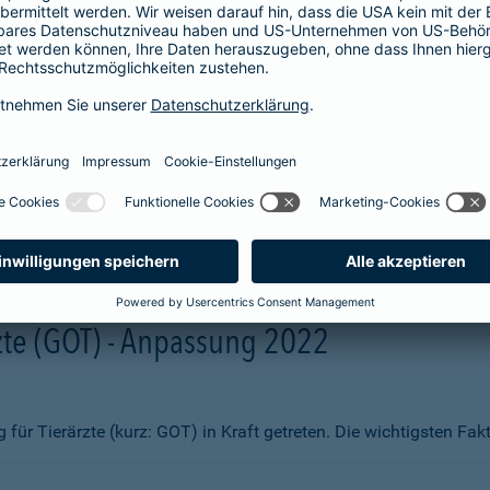
aben wir Ihnen zum Vergleich hier aufgelistet. Sie erhalten beisp
fsmittel
ng)
te (GOT) - Anpassung 2022
ür Tierärzte (kurz: GOT) in Kraft getreten. Die wichtigsten Fa