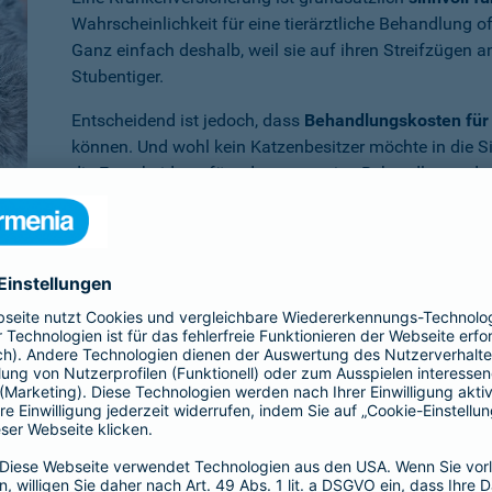
Wahrscheinlichkeit für eine tierärztliche Behandlung 
Ganz einfach deshalb, weil sie auf ihren Streifzügen 
Stubentiger.
Entscheidend ist jedoch, dass
Behandlungskosten für 
können. Und wohl kein Katzenbesitzer möchte in die S
die Entscheidung für oder gegen eine Behandlung oder
müssen.
Benötigen Sie weitere Informationen zu dieser und a
Dann empfehlen wir Ihnen unsere
persönliche Beratun
er Krankenversicherung für die Katze en
ia ist Ihr Vierbeiner
im Krankheitsfall umfassend abgesichert