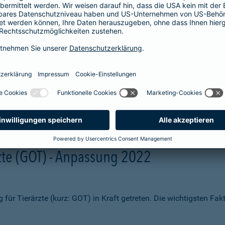
aben wir Ihnen zum Vergleich hier aufgelistet. Sie erhalten beisp
fsmittel
ng)
te (GOT) - Anpassung 2022
ür Tierärzte (kurz: GOT) in Kraft getreten. Die wichtigsten Fa