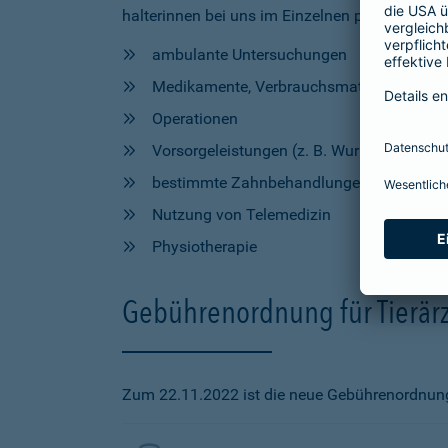
halterinnen bei uns im Einzelnen profitieren, h
ambulante Untersuchungen
Medikamente, Verbrauchsmaterial und Hil
Operationen
Vorsorgeleistungen (z. B. Wurmkur, Impfu
bestimmte Zahnbehandlungen
Nutzung von Telemedizin
Physiotherapie
Gebührenordnung für Tierärz
Zum 22.11.2022 ist die neue Gebührenordnung f