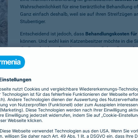
Wahrscheinlichkeit für eine tierärztliche Behandlung 
Ganz einfach deshalb, weil sie auf ihren Streifzügen 
Stubentiger.
Entscheidend ist jedoch, dass
Behandlungskosten für 
können. Und wohl kein Katzenbesitzer möchte in die S
die Entscheidung für oder gegen eine Behandlung oder
müssen.
Benötigen Sie weitere Informationen zu dieser und a
Dann empfehlen wir Ihnen unsere
persönliche Beratun
er Krankenversicherung für die Katze en
ia ist Ihr Vierbeiner
im Krankheitsfall umfassend abgesichert