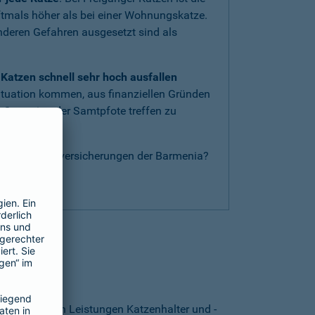
oftmals höher als bei einer Wohnungskatze.
anderen Gefahren ausgesetzt sind als
Katzen schnell sehr hoch ausfallen
ituation kommen, aus finanziellen Gründen
 Operation der Samtpfote treffen zu
nderen Katzenversicherungen der Barmenia?
g
.
thalten?
. Von welchen Leistungen Katzenhalter und -