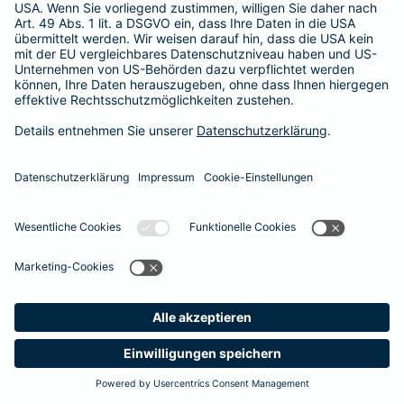
365 Tage / 24 Stunden
365 Tage / 24 Stunden
Meine
Suche
Produkte
Barmenia
Kontakt