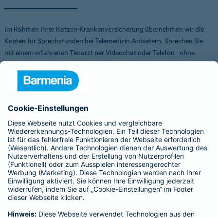
Im Rahmen Ihrer Katzen-Krankenversicherung übernehmen wir die
Kosten für Sprechstunden bei Telemedizin-Anbietern. Sprechen Sie
mit einem erfahrenen Tierarzt per Videochat oder Telefon - ohne
Stress für Sie und Ihr Tier.
Um Ihnen die Auswahl der Anbieter zu erleichtern, haben wir vorab
Anbieter verglichen, getestet und Vorteile für Sie vereinbart. Sowohl
bei FirstVet als auch bei Pfotendoctor profitieren Sie von einer
Direktabrechnung. Die Kosten werden also direkt zwischen dem
Anbieter und uns abgerechnet.
Für mehr Infos zu den Anbietern klicken Sie auf die Logos.