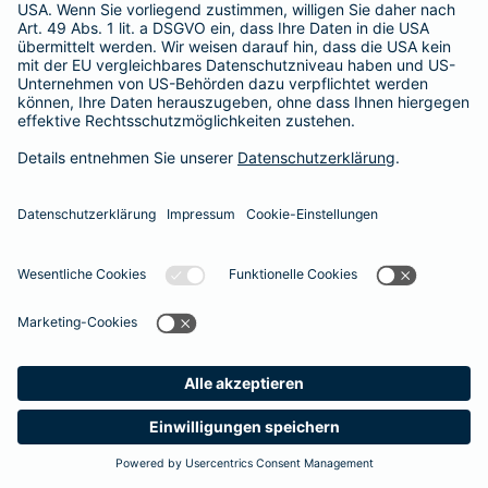
365 Tage / 24 Stunden
365 Tage / 24 Stunden
Meine
Suche
Produkte
Barmenia
Kontakt