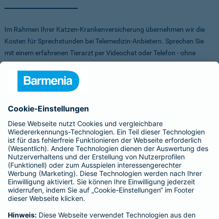
Im Rahmen Ihrer Katzen-Krankenversicherung übernehmen wir die
Kosten für Sprechstunden bei Telemedizin-Anbietern. Sprechen Sie
mit einem erfahrenen Tierarzt per Videochat oder Telefon - ohne
Stress für Sie und Ihr Tier.
Um Ihnen die Auswahl der Anbieter zu erleichtern, haben wir vorab
Anbieter verglichen, getestet und Vorteile für Sie vereinbart. Sowohl
bei FirstVet als auch bei Pfotendoctor profitieren Sie von einer
Direktabrechnung. Die Kosten werden also direkt zwischen dem
Anbieter und uns abgerechnet.
Für mehr Infos zu den Anbietern klicken Sie auf die Logos.