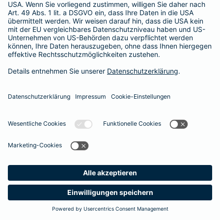
365 Tage / 24 Stunden
365 Tage / 24 Stunden
Meine
Suche
Produkte
Barmenia
Kontakt