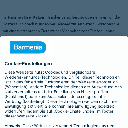
Im Rahmen Ihrer Katzen-Krankenversicherung übernehmen wir die
Kosten für Sprechstunden bei Telemedizin-Anbietern. Sprechen Sie
mit einem erfahrenen Tierarzt per Videochat oder Telefon - ohne
Stress für Sie und Ihr Tier.
Um Ihnen die Auswahl der Anbieter zu erleichtern, haben wir vorab
Anbieter verglichen, getestet und Vorteile für Sie vereinbart. Sowohl
bei FirstVet als auch bei Pfotendoctor profitieren Sie von einer
Direktabrechnung. Die Kosten werden also direkt zwischen dem
Anbieter und uns abgerechnet.
Für mehr Infos zu den Anbietern klicken Sie auf die Logos.