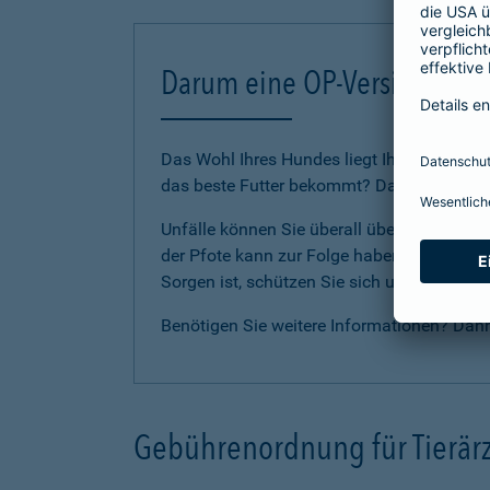
Darum eine OP-Versicherung
Das Wohl Ihres Hundes liegt Ihnen am Herze
das beste Futter bekommt? Dann sollten Sie
Unfälle können Sie überall überraschen. E
der Pfote kann zur Folge haben, dass Ihr Li
Sorgen ist, schützen Sie sich und Ihren H
Benötigen Sie weitere Informationen? Dan
Gebührenordnung für Tierärz