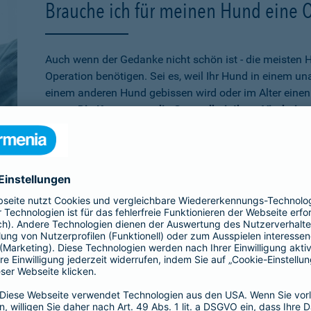
Brauche ich für meinen Hund eine 
Auch wenn der Gedanke nicht schön ist - die meisten 
Operation benötigen. Sei es, weil Ihr Hund in einem u
einem anderen Hund gebissen wird oder im Alter einen 
muss.
Die Kosten, um die Gesundheit Ihres Vierbeine
schnell auf mehrere tausend Euro belaufen
. Wenn Sie
absichern möchten, ist die Operationsversicherung gen
schon älter ist,
bei der Barmenia können Sie Ihren Hu
versichern. Über den 10. Geburtstag hinaus können Si
Versicherung entscheiden, die rein bei Unfällen leiste
Übrigens:
Wenn Ihr Hund selbst einen Schaden verurs
beißt, sind Sie mit der
Hundehaftpflicht
der Barmenia 
Dritter geschützt.