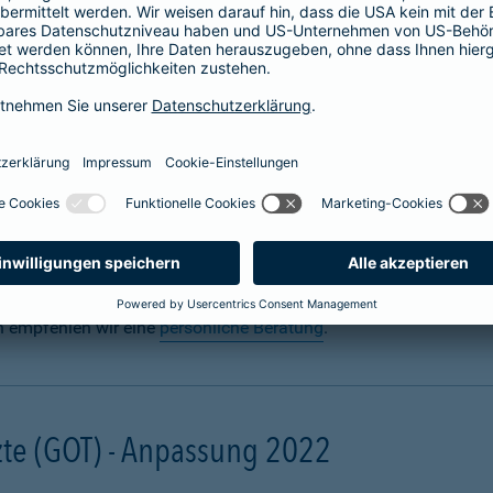
 für Hunde abschließen
n? Uns auch. Sie sorgen täglich dafür, dass Ihre Fellnase körper
 für den Ernstfall mit einer
Hundeversicherung
für die Gesundh
gal ob zuhause oder unterwegs. Schon eine scheinbar harmlose 
ebling unter Narkose operiert werden muss. Damit Ihre finanzielle
und mit einer Hunde-OP-Versicherung.
n empfehlen wir eine
persönliche Beratung
.
te (GOT) - Anpassung 2022