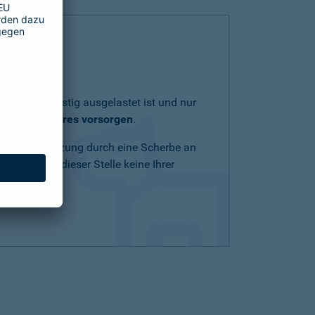
lich und geistig ausgelastet ist und nur
eit Ihres Tieres vorsorgen
.
Schnittverletzung durch eine Scherbe an
n Mittel an dieser Stelle keine Ihrer