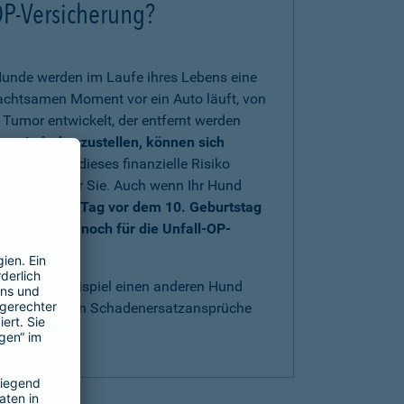
OP-Versicherung?
Hunde werden im Laufe ihres Lebens eine
nachtsamen Moment vor ein Auto läuft, von
Tumor entwickelt, der entfernt werden
rs wiederherzustellen, können sich
 sich gegen dieses finanzielle Risiko
au richtig für Sie. Auch wenn Ihr Hund
nd bis einen Tag vor dem 10. Geburtstag
e sich aber noch für die Unfall-OP-
t
.
acht, zum Beispiel einen anderen Hund
bestens gegen Schadenersatzansprüche