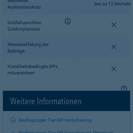
weltweiter
bis zu 12 Monate
Auslandsschutz
Goldakupunktur,
nicht en
Goldimplantate
Altersstaffelung der
nicht en
Beiträge
Krankheitsbedingte OPs
nicht en
mitversichert
Weitere Informationen
Bedingungen Tier-OP-Versicherung
Bedingungen Tier-OP-Versicherung (Premium