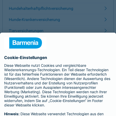
Hundehalterhaftpflichtversicherung
Hunde-Krankenversicherung
Tierversicherungen
ÜBER BARMENIA
Kontakt
Karriere
Presse
Unternehmen
Anfahrt
Affiliate-Partner werden
Barmenia ist Teil der BarmeniaGothaer