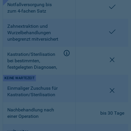
Notfallversorgung bis
enthalt
zum 4-fachen Satz
Zahnextraktion und
enthalt
Wurzelbehandlungen
unbegrenzt mitversichert
Kastration/Sterilisation
nicht en
bei bestimmten,
festgelegten Diagnosen,
KEINE WARTEZEIT
Einmaliger Zuschuss für
nicht en
Kastration/Sterilisation
Nachbehandlung nach
bis 30 Tage
einer Operation