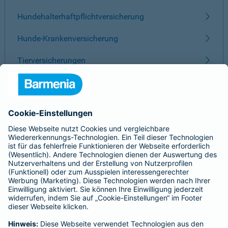
Hundehalterhaftpflichtversicherung
Hunde-Krankenversicherung
Tierversicherungen
ÜBER BARMENIA
Kontakt
Karriere
Presse
Unternehmen
Anfahrt
Affiliate-Partner werden
Barmenia ist Teil der BarmeniaGothaer