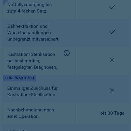
Notfallversorgung bis
enthalt
zum 4-fachen Satz
Zahnextraktion und
enthalt
Wurzelbehandlungen
unbegrenzt mitversichert
Kastration/Sterilisation
nicht en
bei bestimmten,
festgelegten Diagnosen,
KEINE WARTEZEIT
Einmaliger Zuschuss für
nicht en
Kastration/Sterilisation
Nachbehandlung nach
bis 30 Tage
einer Operation