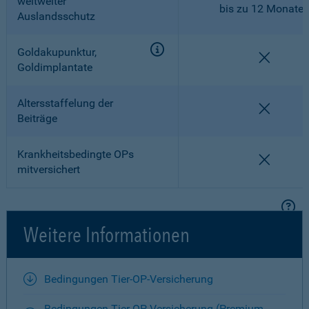
weltweiter
bis zu 12 Monate
Auslandsschutz
Goldakupunktur,
nicht en
Goldimplantate
Altersstaffelung der
nicht en
Beiträge
Krankheitsbedingte OPs
nicht en
mitversichert
Weitere Informationen
Bedingungen Tier-OP-Versicherung
Bedingungen Tier-OP-Versicherung (Premium