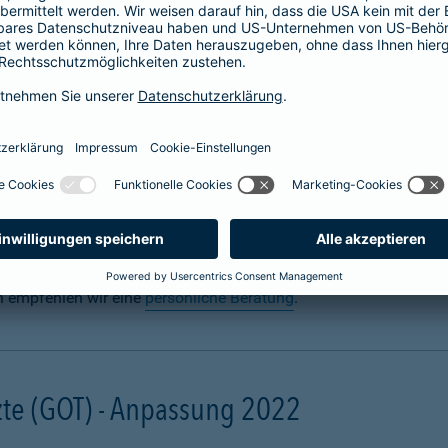
 für Hunde abschließen
n? Uns auch. Sie sorgen täglich dafür, dass Ihre Fellnase körper
 für den Ernstfall mit einer
Hundeversicherung
für die Gesundh
gal ob zuhause oder unterwegs. Schon eine scheinbar harmlose 
ebling unter Narkose operiert werden muss. Damit Ihre finanzielle
und mit einer Hunde-OP-Versicherung.
n empfehlen wir eine
persönliche Beratung
.
te (GOT) - Anpassung 2022