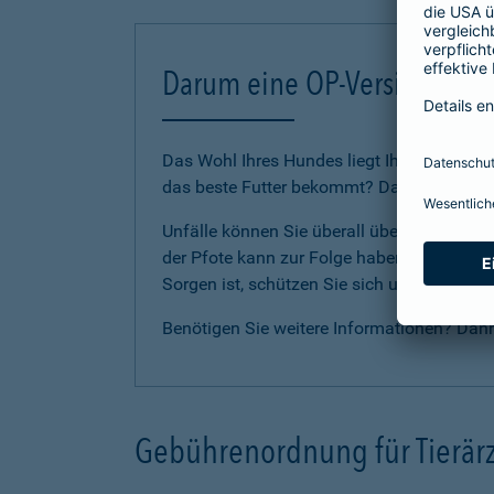
Darum eine OP-Versicherung
Das Wohl Ihres Hundes liegt Ihnen am Herze
das beste Futter bekommt? Dann sollten Sie
Unfälle können Sie überall überraschen. E
der Pfote kann zur Folge haben, dass Ihr Li
Sorgen ist, schützen Sie sich und Ihren H
Benötigen Sie weitere Informationen? Dan
Gebührenordnung für Tierärz