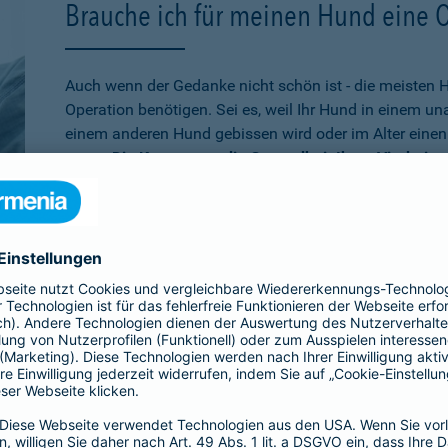
Brauche ich für meinen Hund eine 
Auch wenn der Gedanke nicht schön ist - die meisten 
Operation benötigen. Sei es, weil Ihr Hund in einem u
einem anderen Hund gebissen wird oder im Alter einen 
muss.
Die Kosten, um die Gesundheit Ihres Vierbeine
schnell auf mehrere tausend Euro belaufen
. Wenn Sie
absichern möchten, ist die Operationsversicherung gen
schon älter ist,
bei der Barmenia können Sie Ihren Hu
versichern. Über den 10. Geburtstag hinaus können Si
Versicherung entscheiden, die rein bei Unfällen leiste
Übrigens:
Wenn Ihr Hund selbst einen Schaden verurs
beißt, sind Sie mit der
Hundehaftpflicht
der Barmenia 
Dritter geschützt.