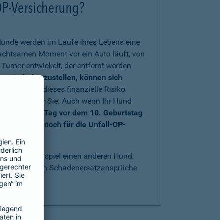
OP-Versicherung?
Hunde werden im Laufe ihres Lebens eine
nachtsamen Moment vor ein Auto läuft, von
Tumor entwickelt, der entfernt werden
rs wiederherzustellen, können sich
 sich gegen dieses finanzielle Risiko
au richtig für Sie. Auch wenn Ihr Hund
nd bis einen Tag vor dem 10. Geburtstag
e sich aber noch für die Unfall-OP-
t
.
acht, zum Beispiel einen anderen Hund
bestens gegen Schadenersatzansprüche