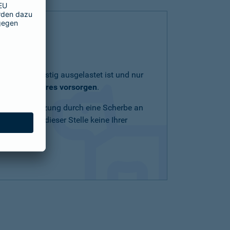
lich und geistig ausgelastet ist und nur
eit Ihres Tieres vorsorgen
.
Schnittverletzung durch eine Scherbe an
n Mittel an dieser Stelle keine Ihrer