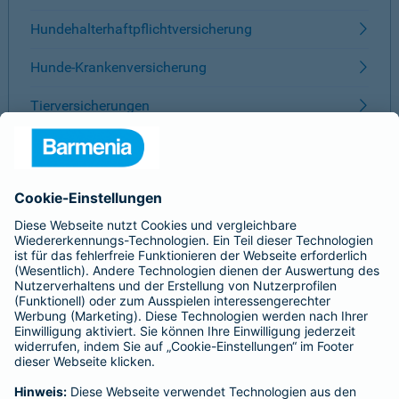
Hundehalterhaftpflichtversicherung
Hunde-Krankenversicherung
Tierversicherungen
ÜBER BARMENIA
Kontakt
Karriere
Presse
Unternehmen
Anfahrt
Affiliate-Partner werden
Barmenia ist Teil der BarmeniaGothaer