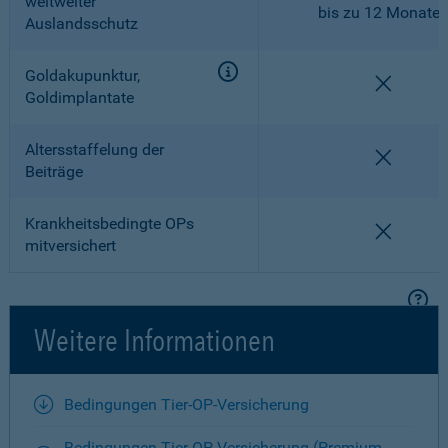
weltweiter
bis zu 12 Monate
Auslandsschutz
Goldakupunktur,
nicht en
Goldimplantate
Altersstaffelung der
nicht en
Beiträge
Krankheitsbedingte OPs
nicht en
mitversichert
Weitere Informationen
Bedingungen Tier-OP-Versicherung
Bedingungen Tier-OP-Versicherung (Premium