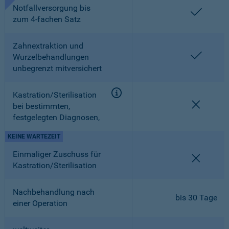
Notfallversorgung bis
enthalt
zum 4-fachen Satz
Zahnextraktion und
enthalt
Wurzelbehandlungen
unbegrenzt mitversichert
Kastration/Sterilisation
nicht en
bei bestimmten,
festgelegten Diagnosen,
KEINE WARTEZEIT
Einmaliger Zuschuss für
nicht en
Kastration/Sterilisation
Nachbehandlung nach
bis 30 Tage
einer Operation