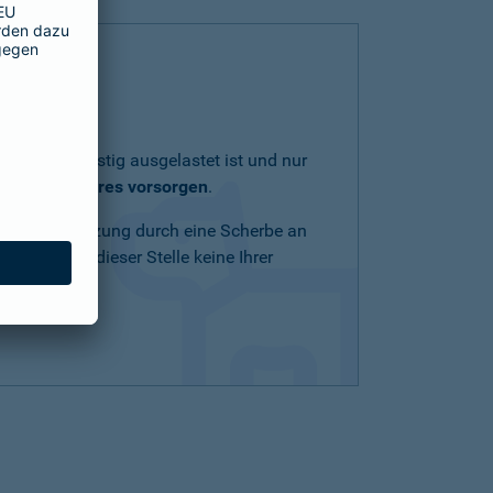
lich und geistig ausgelastet ist und nur
eit Ihres Tieres vorsorgen
.
Schnittverletzung durch eine Scherbe an
n Mittel an dieser Stelle keine Ihrer