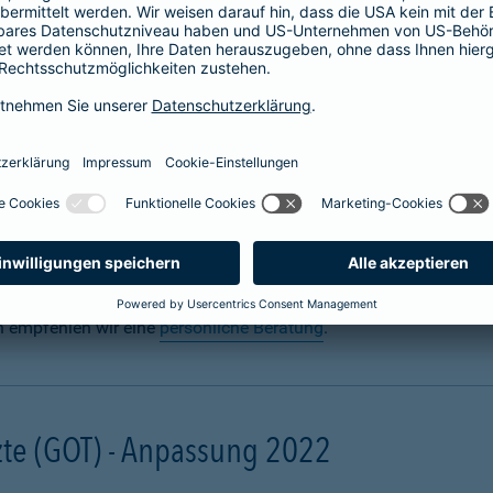
 für Hunde abschließen
n? Uns auch. Sie sorgen täglich dafür, dass Ihre Fellnase körper
 für den Ernstfall mit einer
Hundeversicherung
für die Gesundh
gal ob zuhause oder unterwegs. Schon eine scheinbar harmlose 
ebling unter Narkose operiert werden muss. Damit Ihre finanzielle
und mit einer Hunde-OP-Versicherung.
n empfehlen wir eine
persönliche Beratung
.
te (GOT) - Anpassung 2022