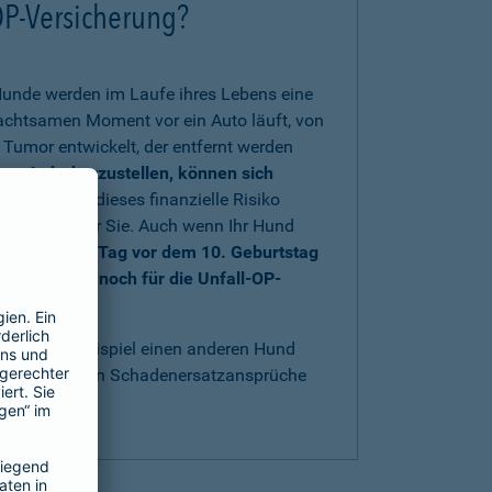
OP-Versicherung?
Hunde werden im Laufe ihres Lebens eine
nachtsamen Moment vor ein Auto läuft, von
Tumor entwickelt, der entfernt werden
rs wiederherzustellen, können sich
 sich gegen dieses finanzielle Risiko
au richtig für Sie. Auch wenn Ihr Hund
nd bis einen Tag vor dem 10. Geburtstag
e sich aber noch für die Unfall-OP-
t
.
acht, zum Beispiel einen anderen Hund
bestens gegen Schadenersatzansprüche