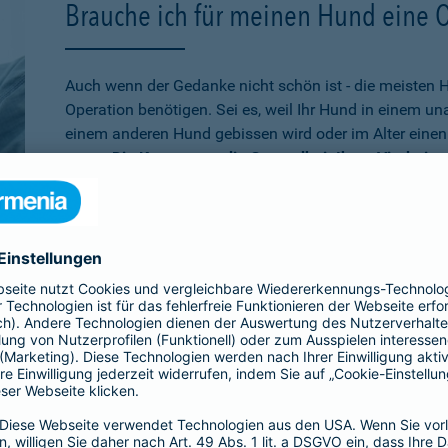
Brauche ich für meinen Hund eine 
Auch wenn der Gedanke nicht schön ist - die meisten 
Operation benötigen. Sei es, weil Ihr Hund in einem u
einem anderen Hund gebissen wird oder im Alter einen 
muss.
Die Kosten, um die Gesundheit Ihres Vierbeine
schnell auf mehrere tausend Euro belaufen
. Wenn Sie
absichern möchten, ist die Operationsversicherung gen
schon älter ist,
bei der Barmenia können Sie Ihren Hu
versichern. Über den 10. Geburtstag hinaus können Si
Versicherung entscheiden, die rein bei Unfällen leiste
Übrigens:
Wenn Ihr Hund selbst einen Schaden verurs
beißt, sind Sie mit der
Hundehaftpflicht
der Barmenia 
Dritter geschützt.