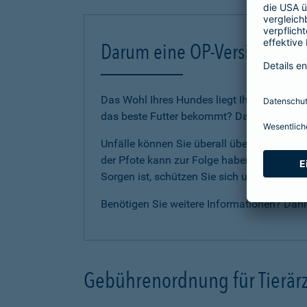
Darum eine OP-Versicherung
Das Wohl Ihres Hundes liegt Ihnen am Herze
das beste Futter bekommt? Dann sollten Sie
Unfälle können Sie überall überraschen. E
der Pfote kann zur Folge haben, dass Ihr Li
Sorgen ist, schützen Sie sich und Ihren H
Benötigen Sie weitere Informationen? Dan
Gebührenordnung für Tierärz