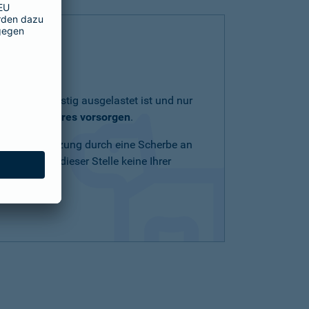
lich und geistig ausgelastet ist und nur
eit Ihres Tieres vorsorgen
.
Schnittverletzung durch eine Scherbe an
n Mittel an dieser Stelle keine Ihrer