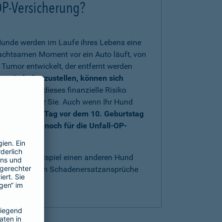
OP-Versicherung?
Hunde werden im Laufe ihres Lebens eine
nachtsamen Moment vor ein Auto läuft, von
Tumor entwickelt, der entfernt werden
rs wiederherzustellen, können sich
 sich gegen dieses finanzielle Risiko
au richtig für Sie. Auch wenn Ihr Hund
nd bis einen Tag vor dem 10. Geburtstag
e sich aber noch für die Unfall-OP-
t
.
acht, zum Beispiel einen anderen Hund
bestens gegen Schadenersatzansprüche