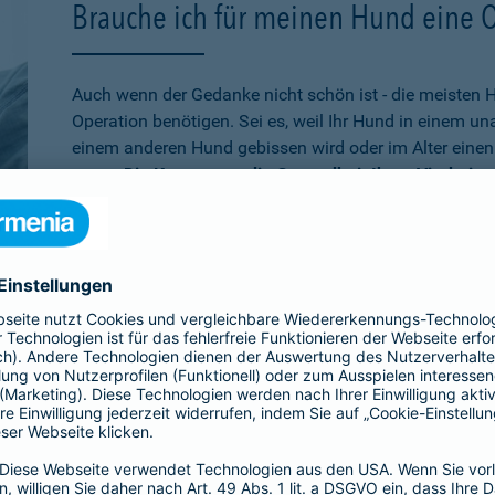
Brauche ich für meinen Hund eine 
Auch wenn der Gedanke nicht schön ist - die meisten 
Operation benötigen. Sei es, weil Ihr Hund in einem u
einem anderen Hund gebissen wird oder im Alter einen 
muss.
Die Kosten, um die Gesundheit Ihres Vierbeine
schnell auf mehrere tausend Euro belaufen
. Wenn Sie
absichern möchten, ist die Operationsversicherung gen
schon älter ist,
bei der Barmenia können Sie Ihren Hu
versichern. Über den 10. Geburtstag hinaus können Si
Versicherung entscheiden, die rein bei Unfällen leiste
Übrigens:
Wenn Ihr Hund selbst einen Schaden verurs
beißt, sind Sie mit der
Hundehaftpflicht
der Barmenia 
Dritter geschützt.