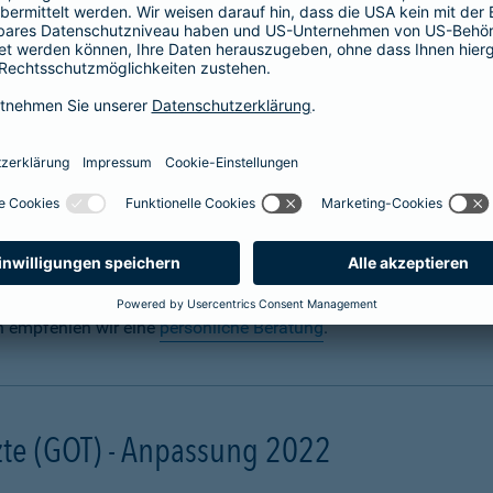
 für Hunde abschließen
n? Uns auch. Sie sorgen täglich dafür, dass Ihre Fellnase körper
 für den Ernstfall mit einer
Hundeversicherung
für die Gesundh
gal ob zuhause oder unterwegs. Schon eine scheinbar harmlose 
ebling unter Narkose operiert werden muss. Damit Ihre finanzielle
und mit einer Hunde-OP-Versicherung.
n empfehlen wir eine
persönliche Beratung
.
te (GOT) - Anpassung 2022