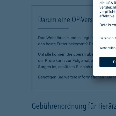
Darum eine OP-Versicherung
Das Wohl Ihres Hundes liegt Ihnen am Herze
das beste Futter bekommt? Dann sollten Sie
Unfälle können Sie überall überraschen. E
der Pfote kann zur Folge haben, dass Ihr Li
Sorgen ist, schützen Sie sich und Ihren H
Benötigen Sie weitere Informationen? Dan
Gebührenordnung für Tierärz