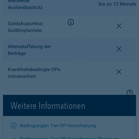
weltweiter
bis zu 12 Monate
Auslandsschutz
Goldakupunktur,
nicht en
Goldimplantate
Altersstaffelung der
nicht en
Beiträge
Krankheitsbedingte OPs
nicht en
mitversichert
Weitere Informationen
Bedingungen Tier-OP-Versicherung
Bedingungen Tier-OP-Versicherung (Premium