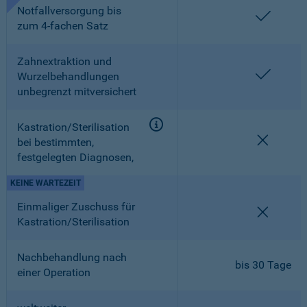
Notfallversorgung bis
enthalt
zum 4-fachen Satz
Zahnextraktion und
enthalt
Wurzelbehandlungen
unbegrenzt mitversichert
Kastration/Sterilisation
nicht en
bei bestimmten,
festgelegten Diagnosen,
KEINE WARTEZEIT
Einmaliger Zuschuss für
nicht en
Kastration/Sterilisation
Nachbehandlung nach
bis 30 Tage
einer Operation