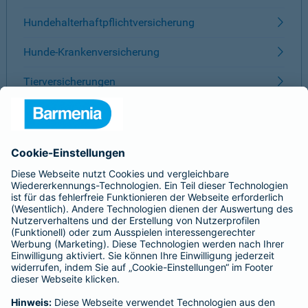
Hundehalterhaftpflichtversicherung
Hunde-Krankenversicherung
Tierversicherungen
ÜBER BARMENIA
Kontakt
Karriere
Presse
Unternehmen
Anfahrt
Affiliate-Partner werden
Barmenia ist Teil der BarmeniaGothaer