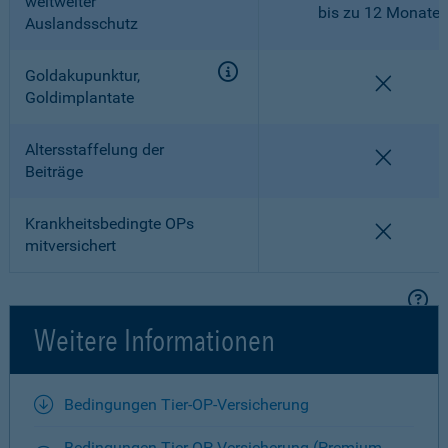
weltweiter
bis zu 12 Monate
Auslandsschutz
Goldakupunktur,
nicht en
Goldimplantate
Altersstaffelung der
nicht en
Beiträge
Krankheitsbedingte OPs
nicht en
mitversichert
Weitere Informationen
Bedingungen Tier-OP-Versicherung
Bedingungen Tier-OP-Versicherung (Premium