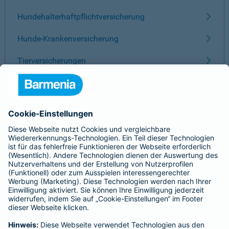
Hundehalterhaftpflichtversicherung
Hunde-Krankenversicherung
Tierversicherungen
ÜBER BARMENIA
Kontakt
Karriere
Presse
Unternehmen
Anfahrt
Affiliate-Partner werden
Barmenia ist Teil der BarmeniaGothaer