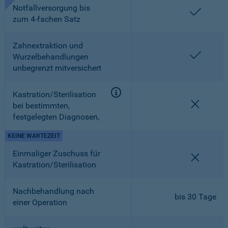
Notfallversorgung bis
enthalt
zum 4-fachen Satz
Zahnextraktion und
enthalt
Wurzelbehandlungen
unbegrenzt mitversichert
Kastration/Sterilisation
nicht en
bei bestimmten,
festgelegten Diagnosen,
KEINE WARTEZEIT
Einmaliger Zuschuss für
nicht en
Kastration/Sterilisation
Nachbehandlung nach
bis 30 Tage
einer Operation