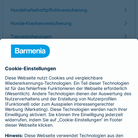
Hundehalterhaftpflichtversicherung
Hunde-Krankenversicherung
Tierversicherungen
ÜBER BARMENIA
Kontakt
Karriere
Presse
Unternehmen
Anfahrt
Affiliate-Partner werden
Barmenia ist Teil der BarmeniaGothaer