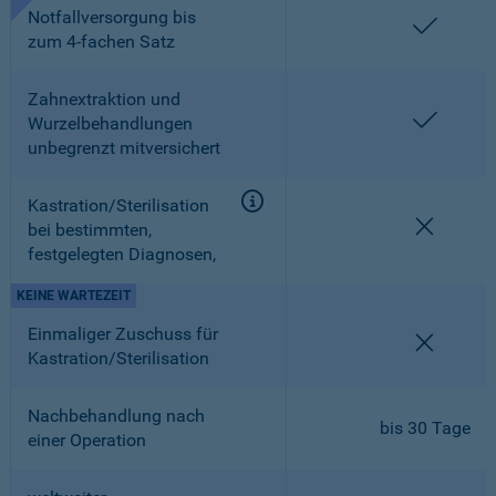
Notfallversorgung bis
enthalt
zum 4-fachen Satz
Zahnextraktion und
enthalt
Wurzelbehandlungen
unbegrenzt mitversichert
Kastration/Sterilisation
nicht en
bei bestimmten,
festgelegten Diagnosen,
KEINE WARTEZEIT
Einmaliger Zuschuss für
nicht en
Kastration/Sterilisation
Nachbehandlung nach
bis 30 Tage
einer Operation