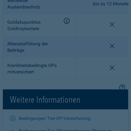
weltweiter
bis zu 12 Monate
Auslandsschutz
Goldakupunktur,
nicht en
Goldimplantate
Altersstaffelung der
nicht en
Beiträge
Krankheitsbedingte OPs
nicht en
mitversichert
Weitere Informationen
Bedingungen Tier-OP-Versicherung
Bedingungen Tier-OP-Versicherung (Premium