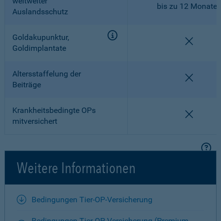
weltweiter
bis zu 12 Monate
Auslandsschutz
Goldakupunktur,
nicht en
Goldimplantate
Altersstaffelung der
nicht en
Beiträge
Krankheitsbedingte OPs
nicht en
mitversichert
Weitere Informationen
Bedingungen Tier-OP-Versicherung
Bedingungen Tier-OP-Versicherung (Premium