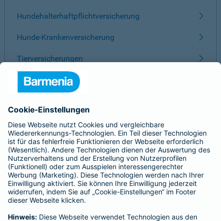
Hundehalterhaftpflichtversicherung
Hunde-Krankenversicherung
Tierversicherungen
ÜBER BARMENIA
Kontakt
Karriere
Presse
Unternehmen
Anfahrt
Affiliate-Partner werden
Barmenia ist Teil der BarmeniaGothaer