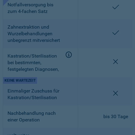
Notfallversorgung bis
enthalt
zum 4-fachen Satz
Zahnextraktion und
enthalt
Wurzelbehandlungen
unbegrenzt mitversichert
Kastration/Sterilisation
nicht en
bei bestimmten,
festgelegten Diagnosen,
KEINE WARTEZEIT
Einmaliger Zuschuss für
nicht en
Kastration/Sterilisation
Nachbehandlung nach
bis 30 Tage
einer Operation