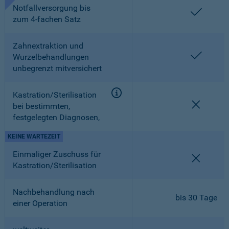
Notfallversorgung bis
enthalt
zum 4-fachen Satz
Zahnextraktion und
enthalt
Wurzelbehandlungen
unbegrenzt mitversichert
Kastration/Sterilisation
nicht en
bei bestimmten,
festgelegten Diagnosen,
KEINE WARTEZEIT
Einmaliger Zuschuss für
nicht en
Kastration/Sterilisation
Nachbehandlung nach
bis 30 Tage
einer Operation