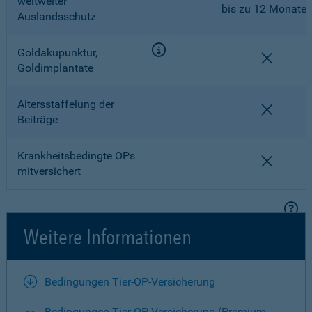
weltweiter
bis zu 12 Monate
Auslandsschutz
Goldakupunktur,
nicht en
Goldimplantate
Altersstaffelung der
nicht en
Beiträge
Krankheitsbedingte OPs
nicht en
mitversichert
Weitere Informationen
Bedingungen Tier-OP-Versicherung
Bedingungen Tier-OP-Versicherung (Premium