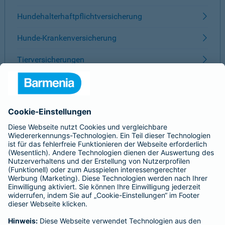
Hundehalterhaftpflichtversicherung
Hunde-Krankenversicherung
Tierversicherungen
ÜBER BARMENIA
Kontakt
Karriere
Presse
Unternehmen
Anfahrt
Affiliate-Partner werden
Barmenia ist Teil der BarmeniaGothaer