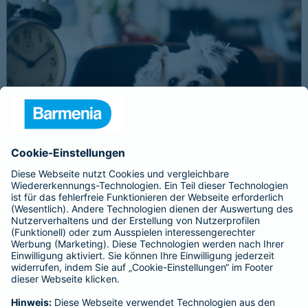
Schnelle Notfallversorgung bei Ernstfällen
gewährleisten
Der Dackel Balu macht für Leckerlies alles. Beim Gassigehen
frisst er leider eine mit Rasierklingen gespickte Wurst. Die
Notfalltierklinik war zum Glück gleich in der Nähe. Wegen des
Notfalls nimmt der Tierarzt den 4-fachen GOT-Satz und Balus