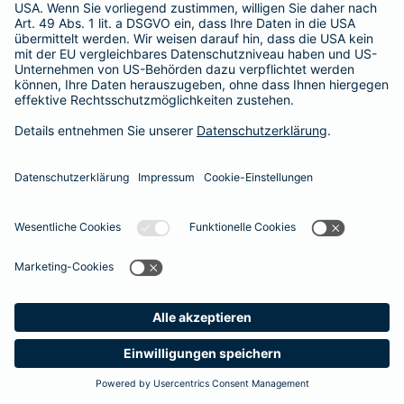
Besitzer muss eine vierstellige Rechnung begleichen. Der
Basis-Schutz der Barmenia erstattet die
Notfallversorgung
im tierärztlichen Notdienst
komplett - ohne eine Begrenzung
der Jahreshöchstleistung für Operationen.
Meine
Suche
Produkte
Barmenia
Kontakt