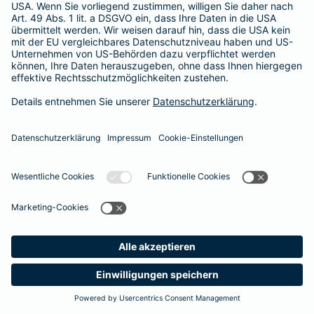
Besitzer muss eine vierstellige Rechnung begleichen. Der
Basis-Schutz der Barmenia erstattet die
Notfallversorgung
im tierärztlichen Notdienst
komplett - ohne eine Begrenzung
der Jahreshöchstleistung für Operationen.
Meine
Suche
Produkte
Barmenia
Kontakt