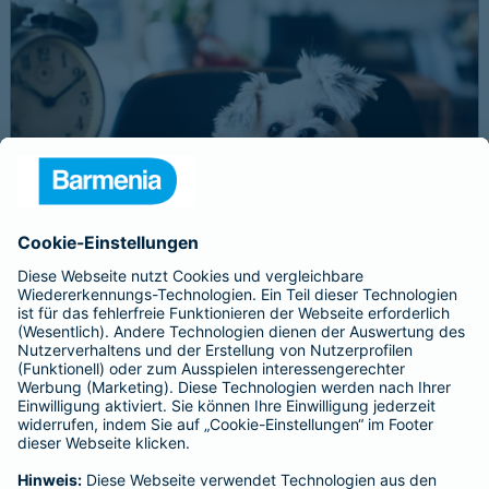
Schnelle Notfallversorgung bei Ernstfällen
gewährleisten
Der Dackel Balu macht für Leckerlies alles. Beim Gassigehen
frisst er leider eine mit Rasierklingen gespickte Wurst. Die
Notfalltierklinik war zum Glück gleich in der Nähe. Wegen des
Notfalls nimmt der Tierarzt den 4-fachen GOT-Satz und Balus