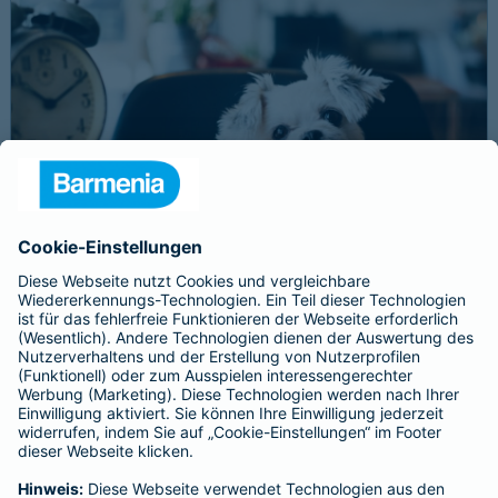
Schnelle Notfallversorgung bei Ernstfällen
gewährleisten
Der Dackel Balu macht für Leckerlies alles. Beim Gassigehen
frisst er leider eine mit Rasierklingen gespickte Wurst. Die
Notfalltierklinik war zum Glück gleich in der Nähe. Wegen des
Notfalls nimmt der Tierarzt den 4-fachen GOT-Satz und Balus