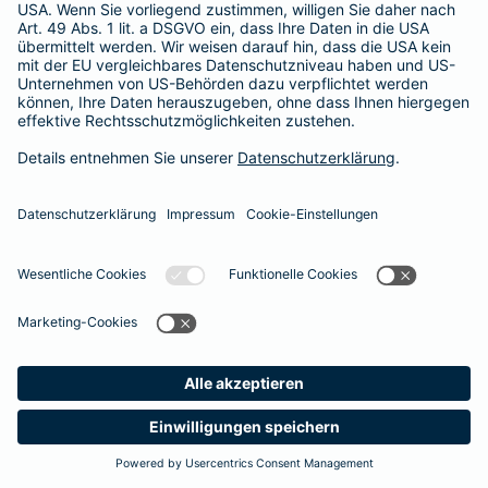
Besitzer muss eine vierstellige Rechnung begleichen. Der
Basis-Schutz der Barmenia erstattet die
Notfallversorgung
im tierärztlichen Notdienst
komplett - ohne eine Begrenzung
der Jahreshöchstleistung für Operationen.
Meine
Suche
Produkte
Barmenia
Kontakt