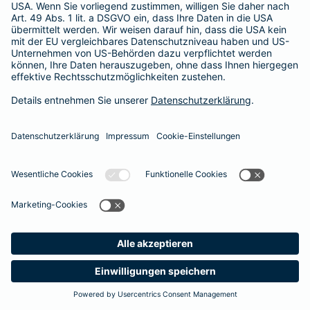
Besitzer muss eine vierstellige Rechnung begleichen. Der
Basis-Schutz der Barmenia erstattet die
Notfallversorgung
im tierärztlichen Notdienst
komplett - ohne eine Begrenzung
der Jahreshöchstleistung für Operationen.
Meine
Suche
Produkte
Barmenia
Kontakt