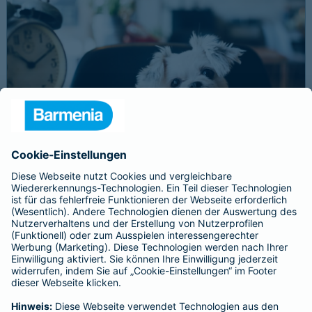
Schnelle Notfallversorgung bei Ernstfällen
gewährleisten
Der Dackel Balu macht für Leckerlies alles. Beim Gassigehen
frisst er leider eine mit Rasierklingen gespickte Wurst. Die
Notfalltierklinik war zum Glück gleich in der Nähe. Wegen des
Notfalls nimmt der Tierarzt den 4-fachen GOT-Satz und Balus