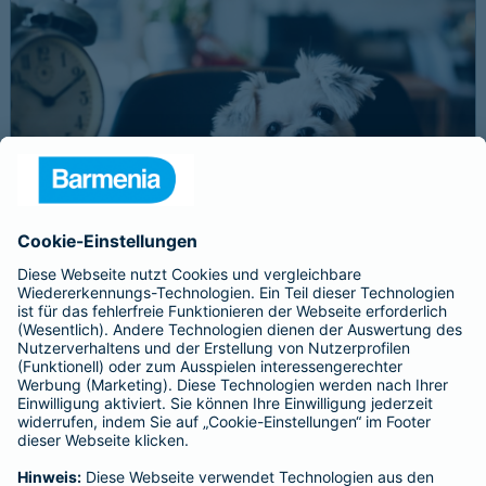
Schnelle Notfallversorgung bei Ernstfällen
gewährleisten
Der Dackel Balu macht für Leckerlies alles. Beim Gassigehen
frisst er leider eine mit Rasierklingen gespickte Wurst. Die
Notfalltierklinik war zum Glück gleich in der Nähe. Wegen des
Notfalls nimmt der Tierarzt den 4-fachen GOT-Satz und Balus