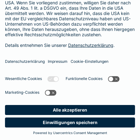
Besitzer muss eine vierstellige Rechnung begleichen. Der
Basis-Schutz der Barmenia erstattet die
Notfallversorgung
im tierärztlichen Notdienst
komplett - ohne eine Begrenzung
der Jahreshöchstleistung für Operationen.
Meine
Suche
Produkte
Barmenia
Kontakt