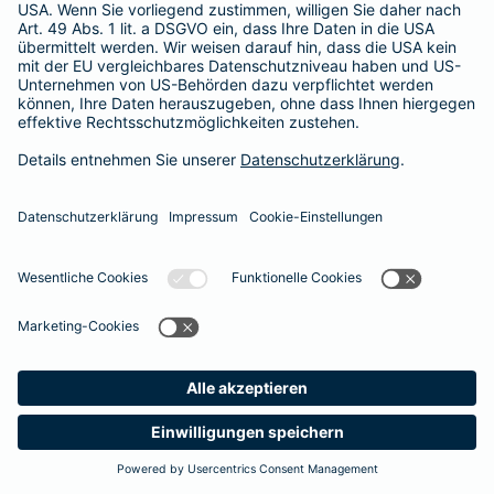
Besitzer muss eine vierstellige Rechnung begleichen. Der
Basis-Schutz der Barmenia erstattet die
Notfallversorgung
im tierärztlichen Notdienst
komplett - ohne eine Begrenzung
der Jahreshöchstleistung für Operationen.
Meine
Suche
Produkte
Barmenia
Kontakt