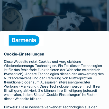
Schnelle Notfallversorgung bei Ernstfällen
gewährleisten
Der Dackel Balu macht für Leckerlies alles. Beim Gassigehen
frisst er leider eine mit Rasierklingen gespickte Wurst. Die
Notfalltierklinik war zum Glück gleich in der Nähe. Wegen des
Notfalls nimmt der Tierarzt den 4-fachen GOT-Satz und Balus