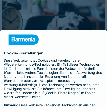
Schnelle Notfallversorgung bei Ernstfällen
gewährleisten
Der Dackel Balu macht für Leckerlies alles. Beim Gassigehen
frisst er leider eine mit Rasierklingen gespickte Wurst. Die
Notfalltierklinik war zum Glück gleich in der Nähe. Wegen des
Notfalls nimmt der Tierarzt den 4-fachen GOT-Satz und Balus