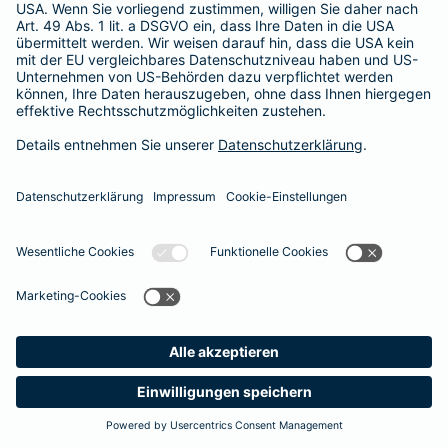
Besitzer muss eine vierstellige Rechnung begleichen. Der
Basis-Schutz der Barmenia erstattet die
Notfallversorgung
im tierärztlichen Notdienst
komplett - ohne eine Begrenzung
der Jahreshöchstleistung für Operationen.
Meine
Suche
Produkte
Barmenia
Kontakt