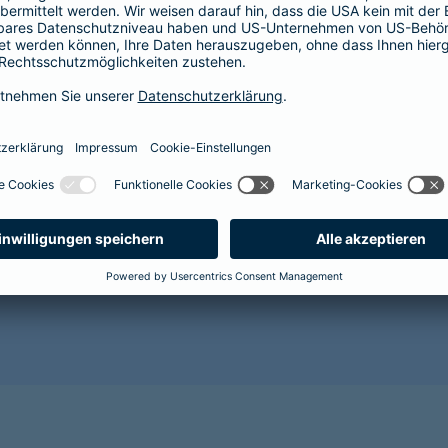
Der Abschluss einer Krankenversicherung lohnt sich im
Gesundheit Ihres Hundes vor. Mit zunehmendem Alter 
Alterserscheinungen wie Grauer Star, Arthrose oder Za
wahrscheinlicher. Für den Abschluss einer Tierkranken
es wird sehr kostspielig.
Sorgen Sie als Hundehalterin oder Hundehalter lieber r
gesunde Zukunft für Ihr Tier und sichern Sie es jetzt 
Benötigen Sie weitere Informationen? Dann empfehlen