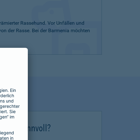
rämierter Rassehund. Vor Unfällen und
 von der Rasse. Bei der Barmenia möchten
erung sinnvoll?