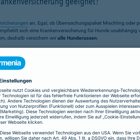
Krankenversicherung geeignet?
rsicherungen
an. Egal, ob Überraschungspaket Mischling oder p
er empfiehlt sich eine Krankenversicherung für Hunde unabhängig
rn, deshalb versichern wir
alle Hunderassen
.
Wann ist eine Hundekrankenversich