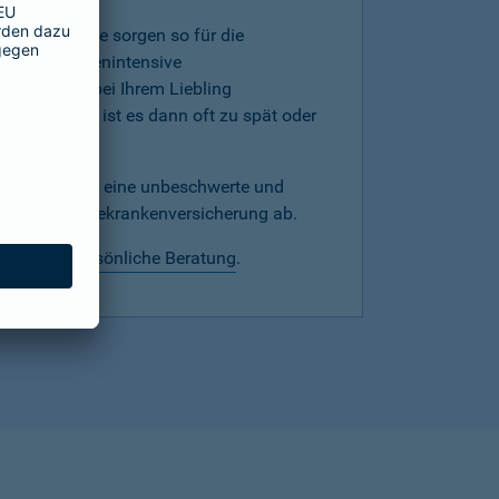
mer, denn Sie sorgen so für die
werden kostenintensive
hnprobleme bei Ihrem Liebling
versicherung ist es dann oft zu spät oder
echtzeitig für eine unbeschwerte und
mit einer Hundekrankenversicherung ab.
 wir eine
persönliche Beratung
.