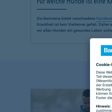
Für welche Hunde ist eine 
Die Barmenia bietet verschiedene
Hundeve
Krankheit ist kein Vierbeiner gefeit. Dah
wir allen Hunden ein gesundes Leben siche